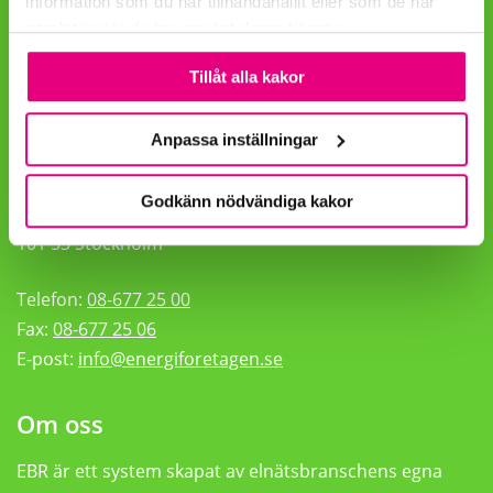
information som du har tillhandahållit eller som de har
samlat in när du har använt deras tjänster.
Cookies
Tillåt alla kakor
Hitta oss
Anpassa inställningar
Besöksadress
Energiföretagen Sverige
Godkänn nödvändiga kakor
Olof Palmes Gata 11
101 53 Stockholm
Telefon:
08-677 25 00
Fax:
08-677 25 06
E-post:
info@energiforetagen.se
Om oss
EBR är ett system skapat av elnätsbranschens egna