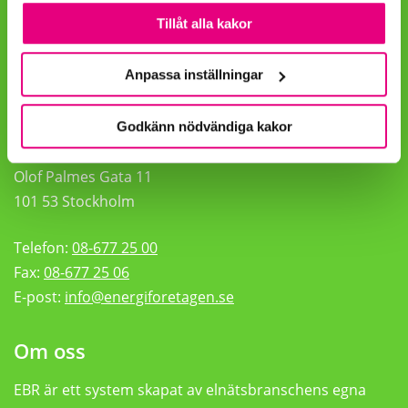
Tillåt alla kakor
Cookies
Anpassa inställningar
Hitta oss
Besöksadress
Godkänn nödvändiga kakor
Energiföretagen Sverige
Olof Palmes Gata 11
101 53 Stockholm
Telefon:
08-677 25 00
Fax:
08-677 25 06
E-post:
info@energiforetagen.se
Om oss
EBR är ett system skapat av elnätsbranschens egna