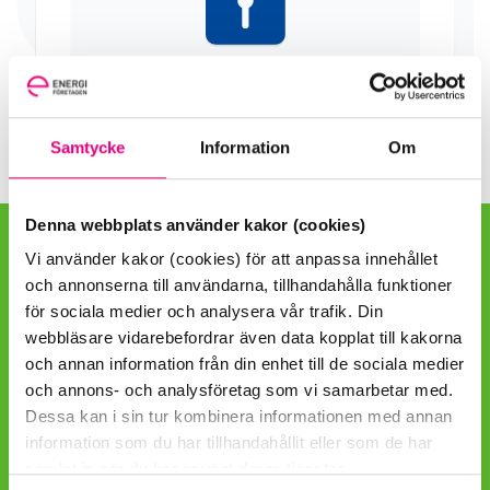
Samtycke
Information
Om
Denna webbplats använder kakor (cookies)
Vi använder kakor (cookies) för att anpassa innehållet
Hitta snabbt
och annonserna till användarna, tillhandahålla funktioner
för sociala medier och analysera vår trafik. Din
Kontaktpersoner
webbläsare vidarebefordrar även data kopplat till kakorna
och annan information från din enhet till de sociala medier
EBR-meddelande
och annons- och analysföretag som vi samarbetar med.
Dessa kan i sin tur kombinera informationen med annan
Papperspublikationer
information som du har tillhandahållit eller som de har
samlat in när du har använt deras tjänster.
Utbildningar och konferenser